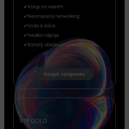
✔
Vstup na veletrh
✔
Neomezený networking
✔
Voda & káva
✔
Nealko nápoje
✔
Bohatý obědový catering
Koupit vstupenku
VIP GOLD