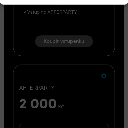
✔
Přednostní registrace a šatna
✔
Vstup na AFTERPARTY
Koupit vstupenku
AFTERPARTY
2 000