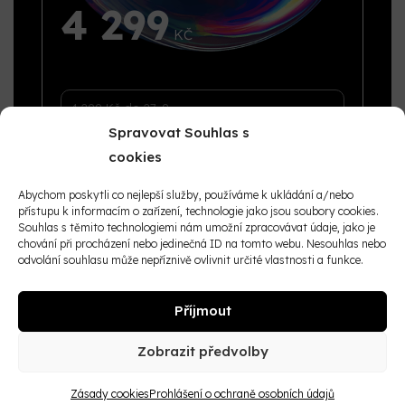
4 299
Spravovat Souhlas s
cookies
Vstupenka obsahuje:
Abychom poskytli co nejlepší služby, používáme k ukládání a/nebo
✔
Vstup na konferenci
přístupu k informacím o zařízení, technologie jako jsou soubory cookies.
Souhlas s těmito technologiemi nám umožní zpracovávat údaje, jako je
✔
Vstup na veletrh
chování při procházení nebo jedinečná ID na tomto webu. Nesouhlas nebo
odvolání souhlasu může nepříznivě ovlivnit určité vlastnosti a funkce.
✔
Neomezený networking
✔
Voda & káva
Příjmout
✔
Alko & nealko nápoje
Zobrazit předvolby
✔
Bohatý celodenní catering
✔
Vstup do VIP zóny
Zásady cookies
Prohlášení o ochraně osobních údajů